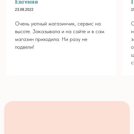
Евгения
Хиты
Оплата
Букеты
О нас
23.08.2022
1
Розы
Контакты
Очень уютный магазинчик, сервис на
О
Монобукеты
Политика
Композиции
конфиденциальности
высоте. Заказывала и на сайте и в сам
н
Цветы - Кофе
магазин приходила. Ни разу не
з
Для мужчин
подвели!
о
РЕКВИЗИТЫ
Свадьба
ИП Корнилова Ж. Е.
ц
ОГРН 318703100085317
с
ИНН 702280811210
© «Palisadnik», 2022, Интернет-магазин
доставки цветов в Стрежевом
разработка сайта