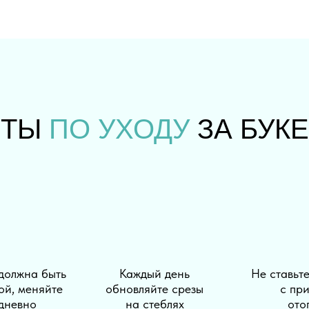
ЕТЫ
ПО УХОДУ
ЗА БУК
 должна быть
Каждый день
Не ставьт
ой, меняйте
обновляйте срезы
с пр
дневно
на стеблях
ото