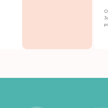
О
З
ра