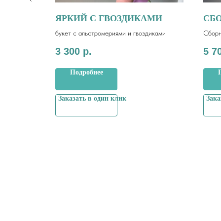
ЯРКИЙ С ГВОЗДИКАМИ
СБ
и,
букет с альстромериями и гвоздиками
Сборн
диани
3 300
р.
5 7
Подробнее
Заказать в один клик
Зака