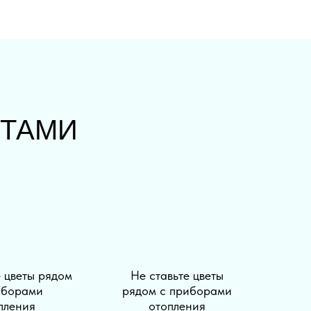
ЕТАМИ
е цветы рядом
Не ставьте цветы
иборами
рядом с приборами
пления
отопления