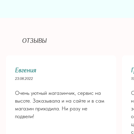
+7 (913) 813-03-30
PALISADNIK.COFFEE@MAIL.RU
РАЗДЕЛЫ
ДЛЯ КЛИЕНТА
ОТЗЫВЫ
Все цветы
Доставка
Хиты
Оплата
Букеты
О нас
Розы
Контакты
Евгения
Монобукеты
Политика
23.08.2022
1
Композиции
конфиденциальности
Цветы - Кофе
Очень уютный магазинчик, сервис на
О
Для мужчин
РЕКВИЗИТЫ
высоте. Заказывала и на сайте и в сам
н
Свадьба
ИП Корнилова Ж. Е.
магазин приходила. Ни разу не
з
ОГРН 318703100085317
ИНН 702280811210
подвели!
о
ц
с