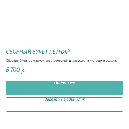
СБОРНЫЙ БУКЕТ ЛЕТНИЙ
Я
Сборный букет с эустомой, альстромерией, дианиусами и кустовыми розами.
бук
5 700
3
р.
Подробнее
Заказать в один клик