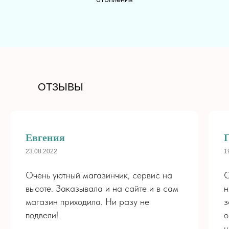
+7 (913) 813-03-30
PALISADNIK.COFFEE@MAIL.RU
РАЗДЕЛЫ
ДЛЯ КЛИЕНТА
ОТЗЫВЫ
Все цветы
Доставка
Хиты
Оплата
Букеты
О нас
Розы
Контакты
Евгения
Монобукеты
Политика
Композиции
конфиденциальности
23.08.2022
1
Цветы - Кофе
Для мужчин
Очень уютный магазинчик, сервис на
О
РЕКВИЗИТЫ
Свадьба
ИП Корнилова Ж. Е.
высоте. Заказывала и на сайте и в сам
н
ОГРН 318703100085317
магазин приходила. Ни разу не
з
ИНН 702280811210
подвели!
о
ц