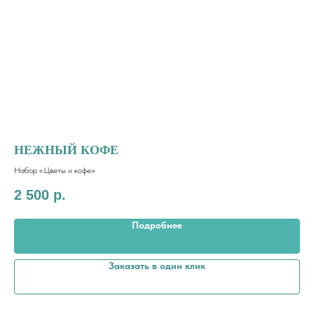
НЕЖНЫЙ КОФЕ
С
Набор «Цветы и кофе»
Сбо
2 500
р.
5 
Подробнее
Заказать в один клик