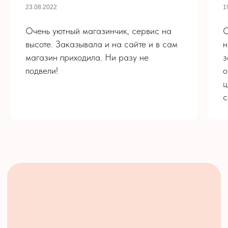
23.08.2022
1
Букеты
О нас
Розы
Контакты
Очень уютный магазинчик, сервис на
О
Монобукеты
Политика
высоте. Заказывала и на сайте и в сам
н
Композиции
конфиденциальности
магазин приходила. Ни разу не
з
Цветы - Кофе
Для мужчин
подвели!
о
РЕКВИЗИТЫ
Свадьба
ц
ИП Корнилова Ж. Е.
ОГРН 318703100085317
с
ИНН 702280811210
© «Palisadnik», 2022, Интернет-магазин
доставки цветов в Стрежевом
разработка сайта