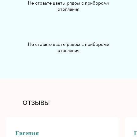
Не ставьте цветы рядом с приборами
отопления
Не ставьте цветы рядом с приборами
отопления
+7 (913) 813-03-30
ОТЗЫВЫ
PALISADNIK.COFFEE@MAIL.RU
РАЗДЕЛЫ
ДЛЯ КЛИЕНТА
Все цветы
Доставка
Евгения
Хиты
Оплата