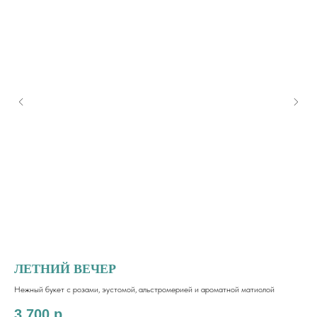
ЛЕТНИЙ ВЕЧЕР
Н
Нежный букет с розами, эустомой, альстромерией и ароматной матиолой
Наб
3 700
р.
2 