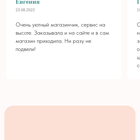
Евгения
Хиты
Оплата
Букеты
О нас
23.08.2022
1
Розы
Контакты
Очень уютный магазинчик, сервис на
О
Монобукеты
Политика
Композиции
конфиденциальности
высоте. Заказывала и на сайте и в сам
н
Цветы - Кофе
магазин приходила. Ни разу не
з
Для мужчин
подвели!
о
РЕКВИЗИТЫ
Свадьба
ИП Корнилова Ж. Е.
ц
ОГРН 318703100085317
с
ИНН 702280811210
© «Palisadnik», 2022, Интернет-магазин
доставки цветов в Стрежевом
разработка сайта