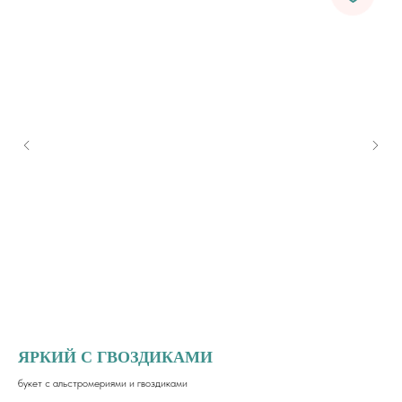
ЯРКИЙ С ГВОЗДИКАМИ
Г
букет с альстромериями и гвоздиками
Бук